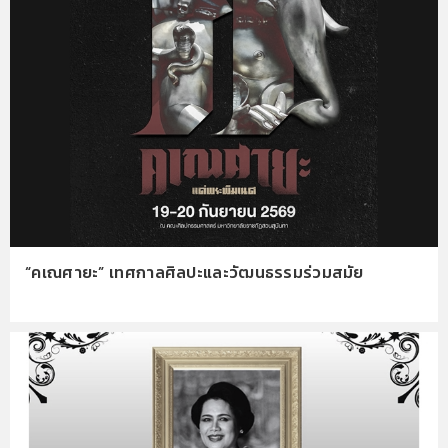
“คเณศายะ” เทศกาลศิลปะและวัฒนธรรมร่วมสมัย