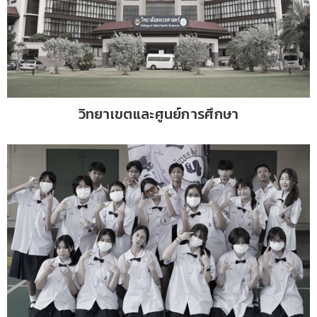
วิทยาเขตและศูนย์การศึกษา