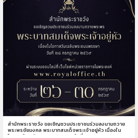
สำนักพระราชวัง ขอเชิญชวนประชาชนร่วมลงนามถวาย
พระพรชัยมงคล พระบาทสมเด็จพระเจ้าอยู่หัว เนื่องใน
โอกาสวันเฉลิมพระชนมพรรษา วันที่ ๒๘ กรกฎาคม