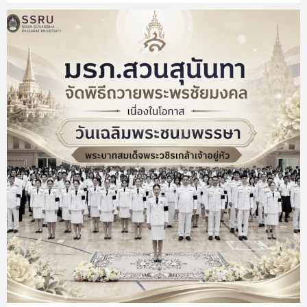
๒๕๖๙ ผ่านระบบออนไลน์