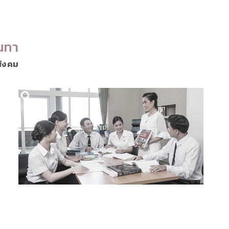
นทา
สังคม