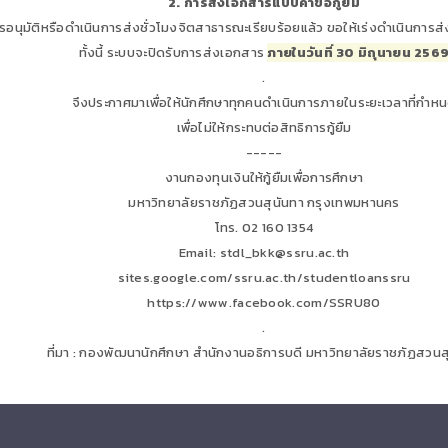
2. การส่งเอกสารแบบคำขอกู้ยืม
การอนุมัติหรือดำเนินการส่งชั่วโมงจิตสาธารณะเรียบร้อยแล้ว ขอให้เร่งดำเนินการ
ทั้งนี้ ระบบจะปิดรับการส่งเอกสาร
ภายในวันที่ 30 มิถุนายน 256
.
จึงประกาศมาเพื่อให้นักศึกษาทุกคนดำเนินการภายในระยะเวลาที่กำห
เพื่อไม่ให้กระทบต่อสิทธิการกู้ยืม
-----
งานกองทุนเงินให้กู้ยืมเพื่อการศึกษา
มหาวิทยาลัยราชภัฏสวนสุนันทา กรุงเทพมหานคร
โทร. 02 160 1354
Email: stdl_bkk@ssru.ac.th
sites.google.com/ssru.ac.th/studentloanssru
https://www.facebook.com/SSRU80
.
ที่มา : กองพัฒนานักศึกษา สำนักงานอธิการบดี มหาวิทยาลัยราชภัฏสวนส