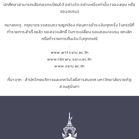
นักศึกษาสามารถเลือกลงทะเบียนได้ อย่างใด อย่างหนึ่งเท่านั้น (จองสอบ หรือ
จองอบรม)
.
หมายเหตุ : กรุณาตรวจสอบความถูกต้อง ก่อนการชำระเงินทุกครั้ง ในกรณีที่
ทำรายการสำเร็จแล้ว ขอสงวนสิทธิ์ ในการเปลี่ยน รอบสอบ/อบรม ยกเลิก
หรือทำรายการคืนเงิน ในทุกกรณี
.
www.arit.ssru.ac.th
www.library.ssru.ac.th
www.ssru.ac.th
.
ที่มาจาก : สำนักวิทยบริการและเทคโนโลยีสารสนเทศ มหาวิทยาลัยราชภัฏ
สวนสุนันทา