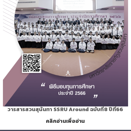
วารสารสวนสุนันทา SSRU Around ฉบับที่8 ปีที่66
คลิกอ่านเพื่ออ่าน