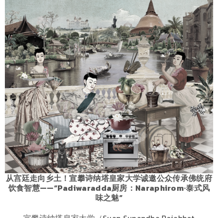
从宫廷走向乡土！宣攀诗纳塔皇家大学诚邀公众传承佛统府
饮食智慧——“Padiwaradda厨房：Naraphirom·泰式风
味之魅”