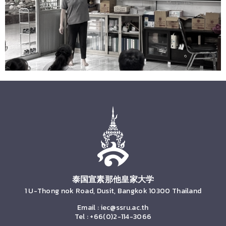
泰国宣素那他皇家大学
1 U-Thong nok Road, Dusit, Bangkok 10300 Thailand
Email :
iec@ssru.ac.th
Tel : +66(0)2-114-3066